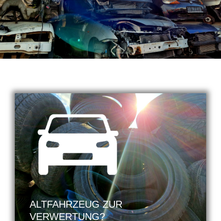
ALTFAHRZEUG ZUR
VERWERTUNG?